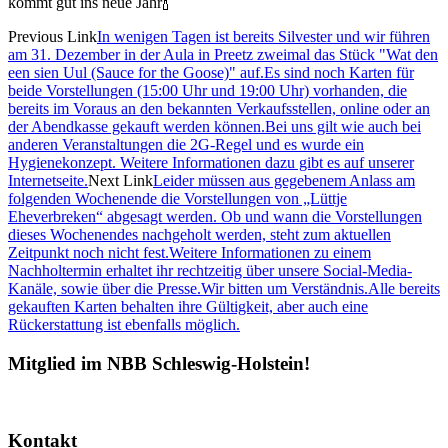
kommt gut ins neue Jahr🍾
Previous Link
In wenigen Tagen ist bereits Silvester und wir führen
am 31. Dezember in der Aula in Preetz zweimal das Stück "Wat den
een sien Uul (Sauce for the Goose)" auf.Es sind noch Karten für
beide Vorstellungen (15:00 Uhr und 19:00 Uhr) vorhanden, die
bereits im Voraus an den bekannten Verkaufsstellen, online oder an
der Abendkasse gekauft werden können.Bei uns gilt wie auch bei
anderen Veranstaltungen die 2G-Regel und es wurde ein
Hygienekonzept. Weitere Informationen dazu gibt es auf unserer
Internetseite.
Next Link
Leider müssen aus gegebenem Anlass am
folgenden Wochenende die Vorstellungen von „Lüttje
Eheverbreken“ abgesagt werden. Ob und wann die Vorstellungen
dieses Wochenendes nachgeholt werden, steht zum aktuellen
Zeitpunkt noch nicht fest.Weitere Informationen zu einem
Nachholtermin erhaltet ihr rechtzeitig über unsere Social-Media-
Kanäle, sowie über die Presse.Wir bitten um Verständnis.Alle bereits
gekauften Karten behalten ihre Gültigkeit, aber auch eine
Rückerstattung ist ebenfalls möglich.
Mitglied im NBB Schleswig-Holstein!
Kontakt