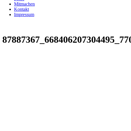
Mitmachen
Kontakt
Impressum
87887367_668406207304495_77