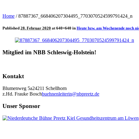
Home
/
87887367_668406207304495_7703070524599791424_n
Published
28. Februar 2020
at 640×640 in
Heute bzw. am Wochenende noch ni
Mitglied im NBB Schleswig-Holstein!
Kontakt
Blumenweg 5a
24211 Schellhorn
z.Hd. Frauke Bosch
buehnenleiterin@nbpreetz.de
Unser Sponsor