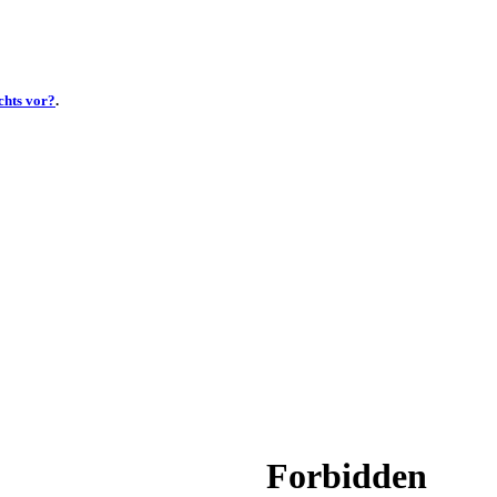
chts vor?
.