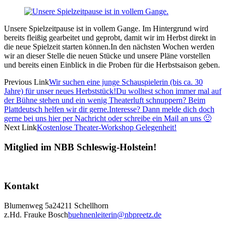
Unsere Spielzeitpause ist in vollem Gange. Im Hintergrund wird
bereits fleißig gearbeitet und geprobt, damit wir im Herbst direkt in
die neue Spielzeit starten können.In den nächsten Wochen werden
wir an dieser Stelle die neuen Stücke und unsere Pläne vorstellen
und bereits einen Einblick in die Proben für die Herbstsaison geben.
Previous Link
Wir suchen eine junge Schauspielerin (bis ca. 30
Jahre) für unser neues Herbststück!Du wolltest schon immer mal auf
der Bühne stehen und ein wenig Theaterluft schnuppern? Beim
Plattdeutsch helfen wir dir gerne.Interesse? Dann melde dich doch
gerne bei uns hier per Nachricht oder schreibe ein Mail an uns 🙂
Next Link
Kostenlose Theater-Workshop Gelegenheit!
Mitglied im NBB Schleswig-Holstein!
Kontakt
Blumenweg 5a
24211 Schellhorn
z.Hd. Frauke Bosch
buehnenleiterin@nbpreetz.de