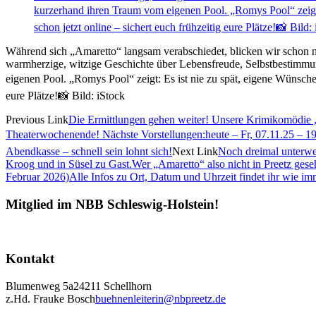
Während sich „Amaretto“ langsam verabschiedet, blicken wir schon 
warmherzige, witzige Geschichte über Lebensfreude, Selbstbestimmung
eigenen Pool. „Romys Pool“ zeigt: Es ist nie zu spät, eigene Wünsche 
eure Plätze!📸 Bild: iStock
Previous Link
Die Ermittlungen gehen weiter! Unsere Krimikomödie „
Theaterwochenende! Nächste Vorstellungen:heute – Fr, 07.11.25 – 19:
Abendkasse – schnell sein lohnt sich!
Next Link
Noch dreimal unterwe
Kroog und in Süsel zu Gast.Wer „Amaretto“ also nicht in Preetz geseh
Februar 2026)Alle Infos zu Ort, Datum und Uhrzeit findet ihr wie im
Mitglied im NBB Schleswig-Holstein!
Kontakt
Blumenweg 5a
24211 Schellhorn
z.Hd. Frauke Bosch
buehnenleiterin@nbpreetz.de