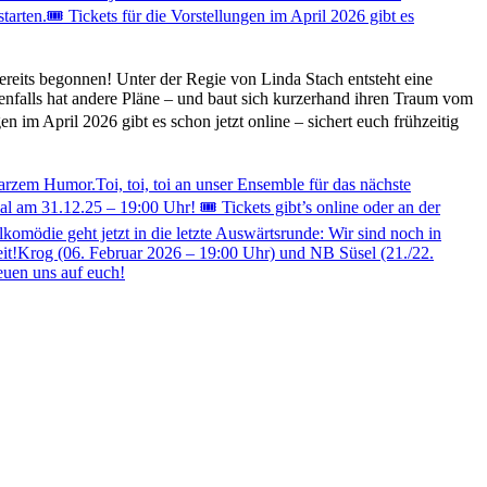
eits begonnen! Unter der Regie von Linda Stach entsteht eine
enfalls hat andere Pläne – und baut sich kurzerhand ihren Traum vom
n im April 2026 gibt es schon jetzt online – sichert euch frühzeitig
zem Humor.Toi, toi, toi an unser Ensemble für das nächste
 am 31.12.25 – 19:00 Uhr! 🎟️ Tickets gibt’s online oder an der
mödie geht jetzt in die letzte Auswärtsrunde: Wir sind noch in
nheit!Krog (06. Februar 2026 – 19:00 Uhr) und NB Süsel (21./22.
euen uns auf euch!