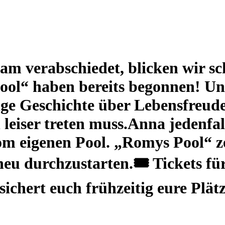
m verabschiedet, blicken wir sc
ol“ haben bereits begonnen! Unt
zige Geschichte über Lebensfreud
 leiser treten muss.Anna jedenfa
 eigenen Pool. „Romys Pool“ zeig
 durchzustarten.🎟️ Tickets für
 sichert euch frühzeitig eure Plät