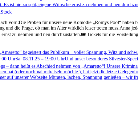
nach vorn:Die Proben für unsere neue Komödie „Romys Pool“ haben ber
 und die Frage, ob man im Alter wirklich leiser treten muss.Anna jed
ernst zu nehmen und neu durchzustarten.🎟️ Tickets für die Vorstellunge
Amaretto“ begeistert das Publikum – voller Spannung, Witz und schwar
00 UhrSa, 08.11.25 – 19:00 UhrUnd unser besonderes Silvester-Special
gs – dann heißt es Abschied nehmen von „Amaretto“! Unsere Kriminalko
en hat (oder nochmal miträtseln möchte ), hat jetzt die letzte Gelege
mer auf unserer Webseite.Mitraten, lachen, Spannung genießen – wir fr