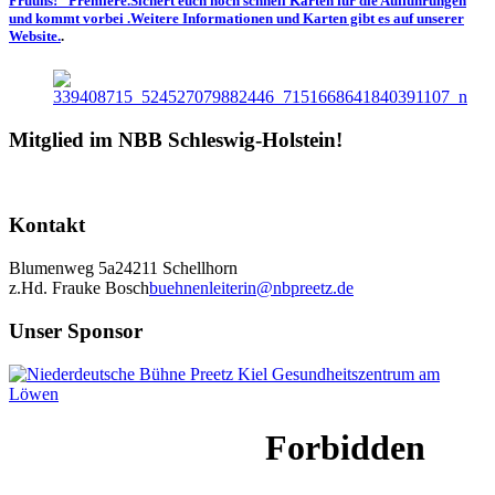
Fruuns!" Premiere.Sichert euch noch schnell Karten für die Aufführungen
und kommt vorbei .Weitere Informationen und Karten gibt es auf unserer
Website.
.
Mitglied im NBB Schleswig-Holstein!
Kontakt
Blumenweg 5a
24211 Schellhorn
z.Hd. Frauke Bosch
buehnenleiterin@nbpreetz.de
Unser Sponsor