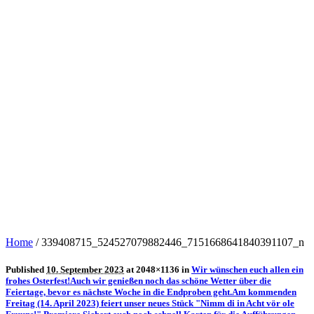
Home
/
339408715_524527079882446_7151668641840391107_n
Published
10. September 2023
at 2048×1136 in
Wir wünschen euch allen ein
frohes Osterfest!Auch wir genießen noch das schöne Wetter über die
Feiertage, bevor es nächste Woche in die Endproben geht.Am kommenden
Freitag (14. April 2023) feiert unser neues Stück "Nimm di in Acht vör ole