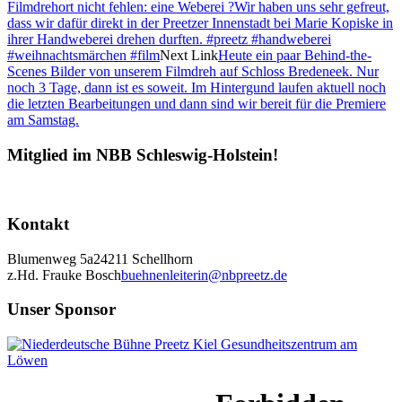
Filmdrehort nicht fehlen: eine Weberei ?Wir haben uns sehr gefreut,
dass wir dafür direkt in der Preetzer Innenstadt bei Marie Kopiske in
ihrer Handweberei drehen durften. #preetz #handweberei
#weihnachtsmärchen #film
Next Link
Heute ein paar Behind-the-
Scenes Bilder von unserem Filmdreh auf Schloss Bredeneek. Nur
noch 3 Tage, dann ist es soweit. Im Hintergund laufen aktuell noch
die letzten Bearbeitungen und dann sind wir bereit für die Premiere
am Samstag.
Mitglied im NBB Schleswig-Holstein!
Kontakt
Blumenweg 5a
24211 Schellhorn
z.Hd. Frauke Bosch
buehnenleiterin@nbpreetz.de
Unser Sponsor